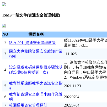
ISMS一階文件(資通安全管理制度)
NO
檔案名稱
經1130924中山醫學
IS-A-001_資通安全管理政策
2
最新修訂:v3.1。
國立大專校院資通安全維護作業
3
1111025
指引
1、為落實本校資訊安全
設定電腦密碼使用期限步驟說明
則」，特予加強宣導教職
4
(應定期6個月變更一次)
內容詳見：中山醫學大學 
教育體系遠距教學之資訊安全指
5
2021.11.23
引
教育部資通安全處理小組作業說
6
20220704
明
7
校園通用資安管理原則
20220704