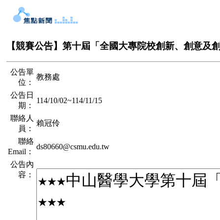
【競賽公告】第十屆「全國大專院校創新、創意及
公告單
教務處
位：
公告日
114/10/02
~
114/11/15
期：
聯絡人
賴冠伶
員：
聯絡
ds80660@csmu.edu.tw
Email：
公告內
容：