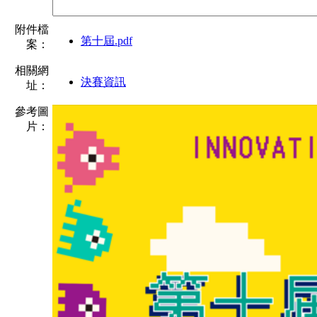
附件檔
第十屆.pdf
案：
相關網
決賽資訊
址：
參考圖
片：