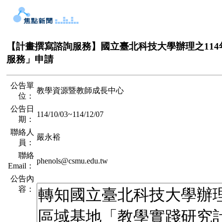
【計畫撰寫諮詢服務】國立臺北科技大學辦理之11
服務」申請
公告單
教學資源暨教師成長中心
位：
公告日
114/10/03
~
114/12/07
期：
聯絡人
嚴永裕
員：
聯絡
phenols@csmu.edu.tw
Email：
公告內
容：