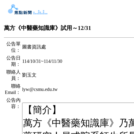
萬方《中醫藥知識庫》試用～12/31
公告單
圖書資訊處
位：
公告日
114/10/31
~
114/11/30
期：
聯絡人
劉玉文
員：
聯絡
lyw@csmu.edu.tw
Email：
公告內
容：