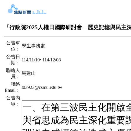
「行政院2025人權日國際研討會—歷史記憶與民主
公告單
學生事務處
位：
公告日
114/11/10
~
114/12/08
期：
聯絡人
馬建山
員：
聯絡
t03923@csmu.edu.tw
Email：
公告內
容：