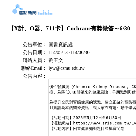
【X計、O器、711卡】Cochrane有獎徵答～6/30
公告單位：
圖書資訊處
公告日期：
114/05/13
~
114/06/30
聯絡人員：
劉玉文
聯絡Email：
lyw@csmu.edu.tw
公告內容：