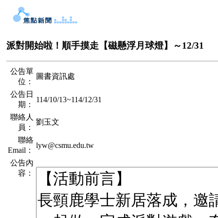
派對開始啦！順手摸走【磁懸浮月球燈】～12/31
公告單
圖書資訊處
位：
公告日
114/10/13
~
114/12/31
期：
聯絡人
劉玉文
員：
聯絡
lyw@csmu.edu.tw
Email：
公告內
容：