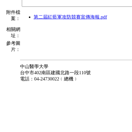
附件檔
第二屆紅藍軍攻防競賽宣傳海報.pdf
案：
相關網
址：
參考圖
片：
中山醫學大學
台中市402南區建國北路一段110號
電話：04-24730022﹝總機﹞