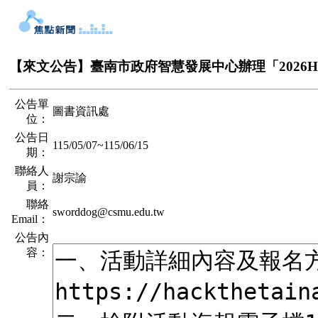
【來文公告】臺南市政府智慧發展中心辦理「2026Hac
公告單
圖書資訊處
位：
公告日
115/05/07
~
115/06/15
期：
聯絡人
謝宗諭
員：
聯絡
sworddog@csmu.edu.tw
Email：
公告內
容：