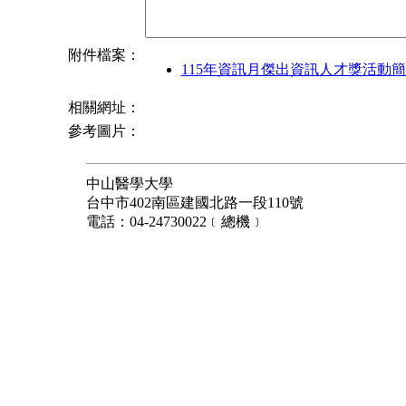
附件檔案：
115年資訊月傑出資訊人才獎活動簡章
相關網址：
參考圖片：
中山醫學大學
台中市402南區建國北路一段110號
電話：04-24730022﹝總機﹞