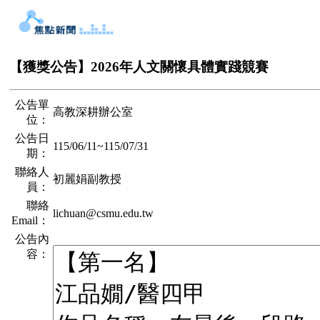
【獲獎公告】2026年人文關懷具體實踐競賽
公告單
高教深耕辦公室
位：
公告日
115/06/11
~
115/07/31
期：
聯絡人
初麗娟副教授
員：
聯絡
lichuan@csmu.edu.tw
Email：
公告內
容：