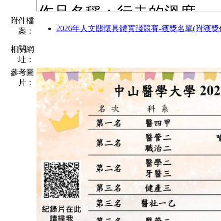
附件檔
2026年人文關懷具體實踐競賽-獲獎名單(附獲獎作
案：
相關網
址：
參考圖
片：