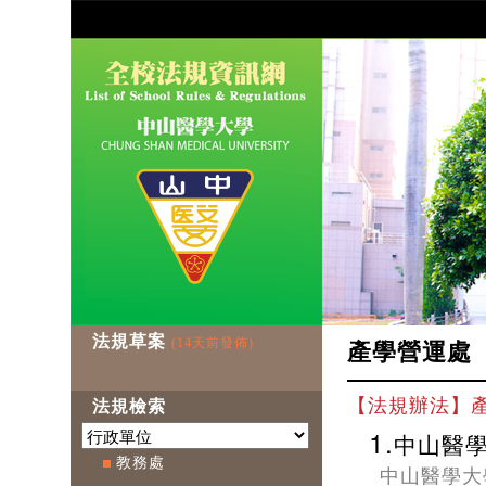
法規草案
(14天前發佈)
產學營運處
【法規辦法】
法規檢索
1.
中山醫
教務處
中山醫學大