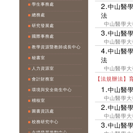
2.
中山醫
學生事務處
法
總務處
中山醫學大
研究發展處
3.
中山醫
國際事務處
中山醫學大
教學資源暨教師成長中心
4.
中山醫
法
秘書室
中山醫學大
人力資源室
【法規辦法】
會計財務室
1.
中山醫
環境與安全衛生中心
中山醫學大
稽核室
2.
中山醫
圖書資訊處
中山醫學大
3.
校務研究中心
中山醫
永續發展推動中心