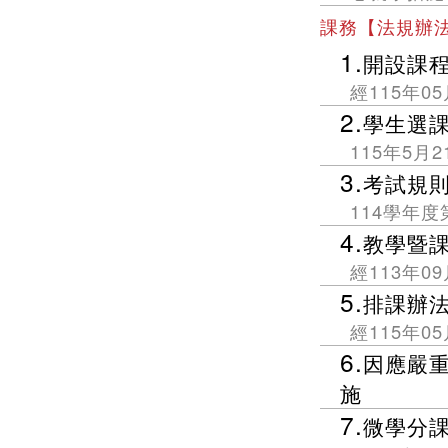
課務【法規辦
1.
開設課
經115年0
2.
學生選
115年5月
3.
考試規
114學年
4.
教學暨
經113年0
5.
排課辦
經115年0
6.
因應嚴
施
7.
微學分