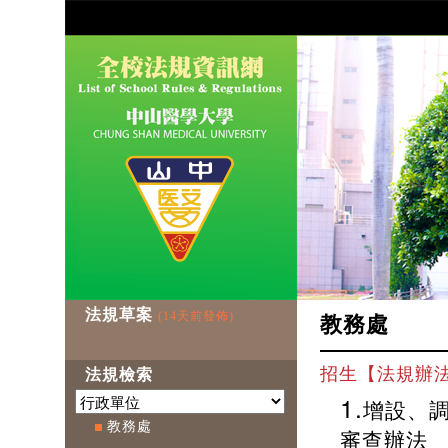
法規草案
(14天前發佈)
教務處
招生【法規辦
法規檢索
1.
增設、
教務處
審查辦法