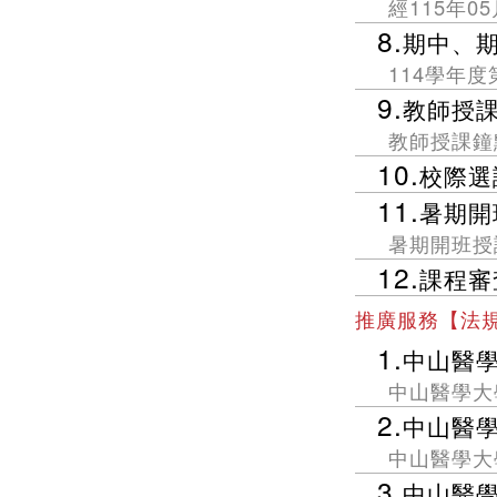
經115年0
8.
期中、
114學年
9.
教師授
教師授課鐘
10.
校際選
11.
暑期開
暑期開班授
12.
課程審
推廣服務【法
1.
中山醫
中山醫學大
2.
中山醫
中山醫學大
3.
中山醫