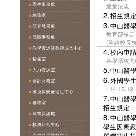
總量法規
學生事務處
2.
招生規
總務處
3.
中山醫
研究發展處
教育部核定1
國際事務處
(簽請校長核
教學資源暨教師成長中心
4.
校內申
各學系校內
秘書室
5.
中山醫
人力資源室
6.
外國學
會計財務室
114.12.
環境與安全衛生中心
7.
中山醫
稽核室
招生規定
圖書資訊處
8.
中山醫
學生因應
校務研究中心
單獨招生
永續發展推動中心