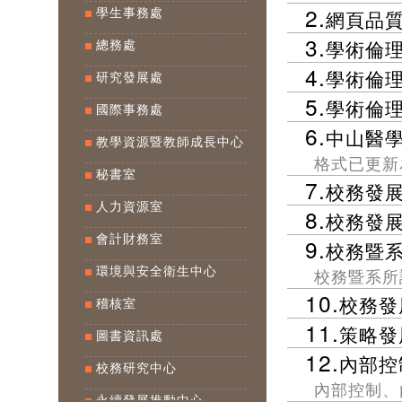
2.
網頁品
學生事務處
3.
學術倫
總務處
4.
學術倫
研究發展處
5.
學術倫
國際事務處
6.
中山醫
教學資源暨教師成長中心
格式已更新為
秘書室
7.
校務發
人力資源室
8.
校務發
會計財務室
9.
校務暨
校務暨系所
環境與安全衛生中心
10.
校務發
稽核室
11.
策略發
圖書資訊處
12.
內部控
校務研究中心
內部控制、
永續發展推動中心