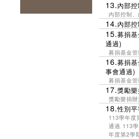
13.
內部控
高教深耕辦公室
內部控制、
14.
內部控
產學營運處
15.
募捐基
公共事務暨校友服務處
通過)
醫學人文中心
募捐基金管
16.
募捐基
事會通過)
募捐基金管
17.
獎勵樂捐
獎勵樂捐辦
18.
性別平
113學年
通過 113
年度第2學期